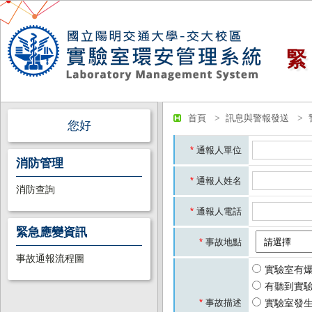
首頁
訊息與警報發送
您好
*
通報人單位
消防管理
*
通報人姓名
消防查詢
*
通報人電話
緊急應變資訊
*
事故地點
事故通報流程圖
實驗室有
有聽到實
*
事故描述
實驗室發