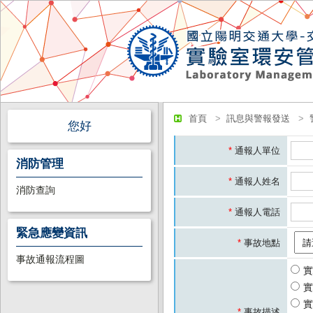
首頁
訊息與警報發送
您好
*
通報人單位
消防管理
*
通報人姓名
消防查詢
*
通報人電話
緊急應變資訊
*
事故地點
事故通報流程圖
實
實
實
*
事故描述