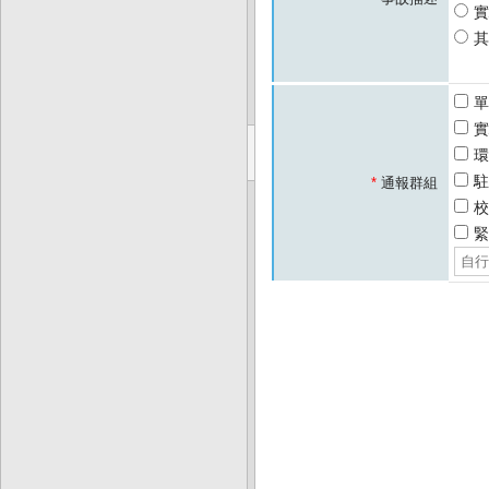
實
其
單
實
環
駐
*
通報群組
校
緊