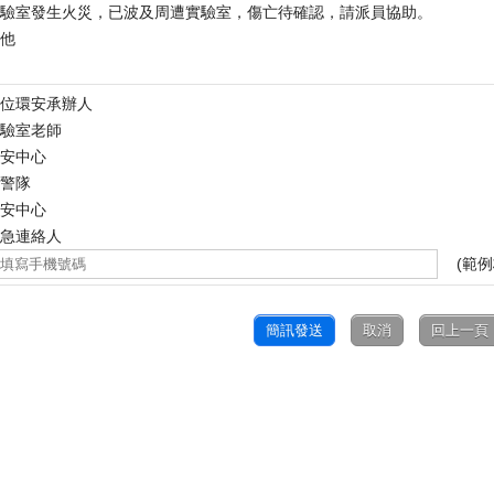
驗室發生火災，已波及周遭實驗室，傷亡待確認，請派員協助。
他
位環安承辦人
驗室老師
安中心
警隊
安中心
急連絡人
(範例
簡訊發送
取消
回上一頁